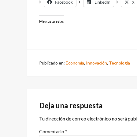
Facebook
LinkedIn
X
Me gusta esto:
Publicado en:
Economía
,
Innovación
,
Tecnología
Interacciones
con
Deja una respuesta
los
Tu dirección de correo electrónico no será pub
lectores
Comentario
*