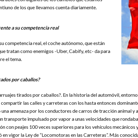
intiuno de los que llevamos cuenta diariamente.
frente a su competencia real
a su competencia real, el coche autónomo, que están
que tratan como enemigos -Uber, Cabify, etc- da para
re el tema.
rados por caballos?
ruajes tirados por caballos?. En la historia del automóvil, entorno 
ompartir las calles y carreteras con los hasta entonces dominant
una amenaza por los conductores de carros de tracción animal y al
un transporte impulsado por vapor a unas velocidades que rondaban 
ón con peajes 100 veces superiores para los vehículos mecánicos y
ró en vigor la Ley de “Locomotoras en las Carreteras”. Más conoci