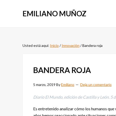
Saltar
Saltar
a
al
EMILIANO MUÑOZ
la
contenido
navegación
principal
principal
Usted está aquí:
Inicio
/
Innovación
/
Bandera roja
BANDERA ROJA
5 marzo, 2019
By
Emiliano
Deja un comentario
Diario El Mundo, edición de Castilla y León. 5 
Es entretenido analizar cómo los humanos que v
años hemos reaccionado ante situaciones comp