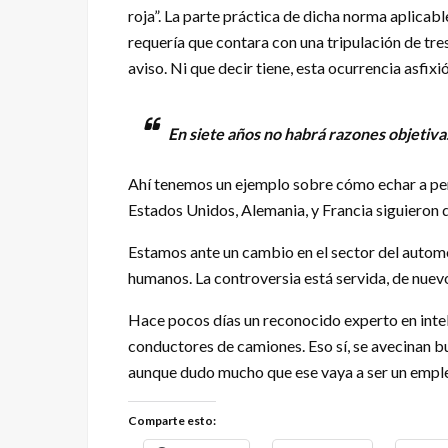
roja”. La parte práctica de dicha norma aplicab
requería que contara con una tripulación de tr
aviso. Ni que decir tiene, esta ocurrencia asfix
En siete años no habrá razones objeti
Ahí tenemos un ejemplo sobre cómo echar a perd
Estados Unidos, Alemania, y Francia siguieron 
Estamos ante un cambio en el sector del automóv
humanos. La controversia está servida, de nuev
Hace pocos días un reconocido experto en intel
conductores de camiones. Eso sí, se avecinan 
aunque dudo mucho que ese vaya a ser un emple
Comparte esto: