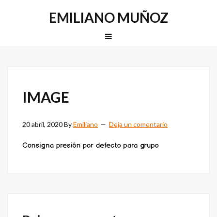
Saltar
Saltar
EMILIANO MUÑOZ
a
al
la
contenido
MENU
navegación
principal
principal
IMAGE
20 abril, 2020
By
Emiliano
Deja un comentario
Interacciones
con