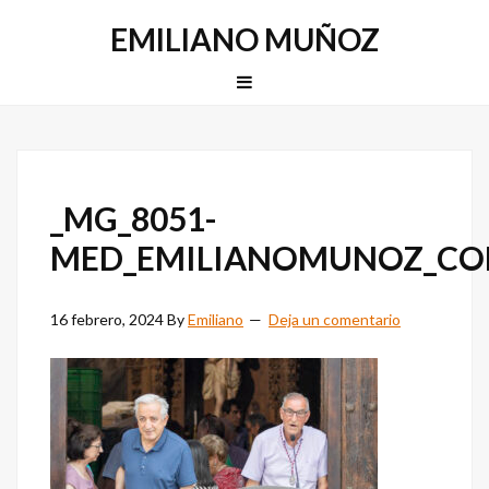
Saltar
Saltar
EMILIANO MUÑOZ
a
al
la
contenido
MENU
navegación
principal
principal
_MG_8051-
MED_EMILIANOMUNOZ_C
16 febrero, 2024
By
Emiliano
Deja un comentario