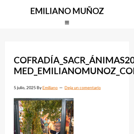
Saltar
Saltar
EMILIANO MUÑOZ
a
al
la
contenido
MENU
navegación
principal
principal
COFRADÍA_SACR_ÁNIMAS20
MED_EMILIANOMUNOZ_C
5 julio, 2025
By
Emiliano
Deja un comentario