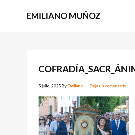
Saltar
Saltar
a
al
EMILIANO MUÑOZ
la
contenido
navegación
principal
principal
COFRADÍA_SACR_ÁN
5 julio, 2025
By
Emiliano
Deja un comentario