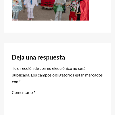
Interacciones
con
Deja una respuesta
los
Tu dirección de correo electrónico no será
lectores
publicada.
Los campos obligatorios están marcados
con
*
Comentario
*