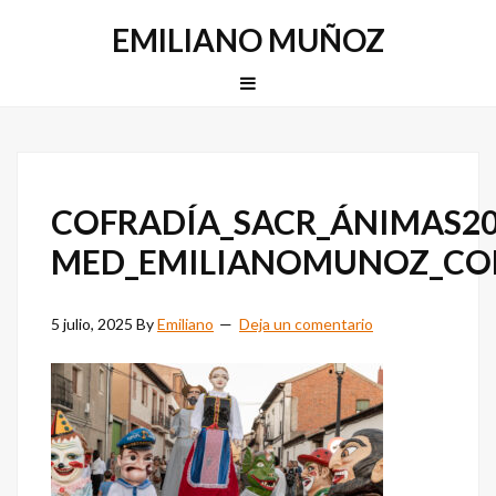
Saltar
Saltar
EMILIANO MUÑOZ
a
al
la
contenido
MENU
navegación
principal
principal
COFRADÍA_SACR_ÁNIMAS20
MED_EMILIANOMUNOZ_C
5 julio, 2025
By
Emiliano
Deja un comentario