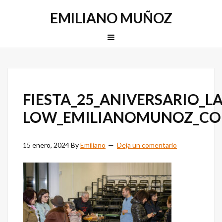
Saltar
Saltar
EMILIANO MUÑOZ
a
al
la
contenido
MENU
navegación
principal
principal
FIESTA_25_ANIVERSARIO_L
LOW_EMILIANOMUNOZ_C
15 enero, 2024
By
Emiliano
Deja un comentario