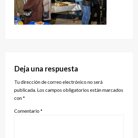
Interacciones
con
Deja una respuesta
los
Tu dirección de correo electrónico no será
lectores
publicada.
Los campos obligatorios están marcados
con
*
Comentario
*