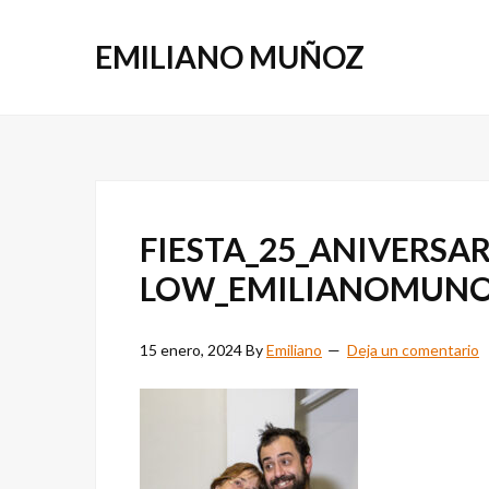
Saltar
Saltar
a
al
EMILIANO MUÑOZ
la
contenido
navegación
principal
principal
FIESTA_25_ANIVERSA
LOW_EMILIANOMUN
15 enero, 2024
By
Emiliano
Deja un comentario