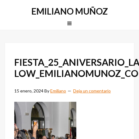
Saltar
Saltar
EMILIANO MUÑOZ
a
al
la
contenido
MENU
navegación
principal
principal
FIESTA_25_ANIVERSARIO_L
LOW_EMILIANOMUNOZ_C
15 enero, 2024
By
Emiliano
Deja un comentario