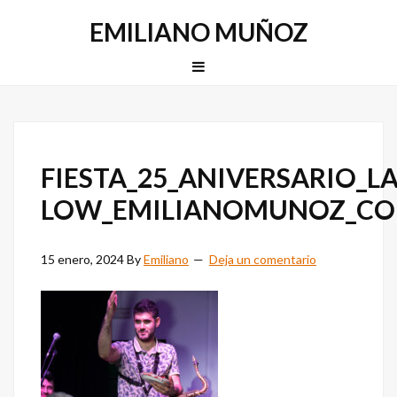
Saltar
Saltar
EMILIANO MUÑOZ
a
al
la
contenido
MENU
navegación
principal
principal
FIESTA_25_ANIVERSARIO_L
LOW_EMILIANOMUNOZ_C
15 enero, 2024
By
Emiliano
Deja un comentario