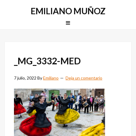
Saltar
Saltar
EMILIANO MUÑOZ
a
al
la
contenido
MENU
navegación
principal
principal
_MG_3332-MED
7 julio, 2022
By
Emiliano
Deja un comentario