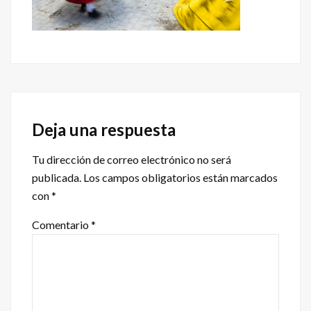
Interacciones
con
Deja una respuesta
los
Tu dirección de correo electrónico no será
lectores
publicada.
Los campos obligatorios están marcados
con
*
Comentario
*