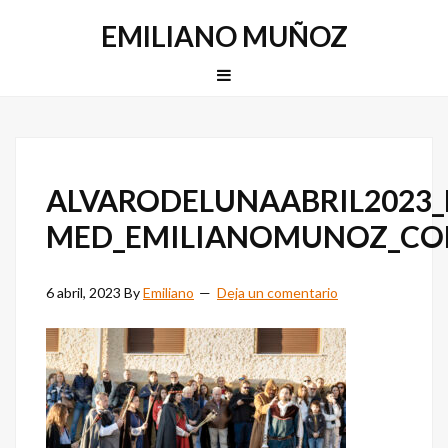
Saltar
Saltar
EMILIANO MUÑOZ
a
al
la
contenido
MENU
navegación
principal
principal
ALVARODELUNAABRIL2023_
MED_EMILIANOMUNOZ_C
6 abril, 2023
By
Emiliano
Deja un comentario