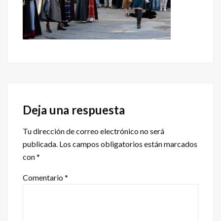
Interacciones
con
Deja una respuesta
los
Tu dirección de correo electrónico no será
lectores
publicada.
Los campos obligatorios están marcados
con
*
Comentario
*