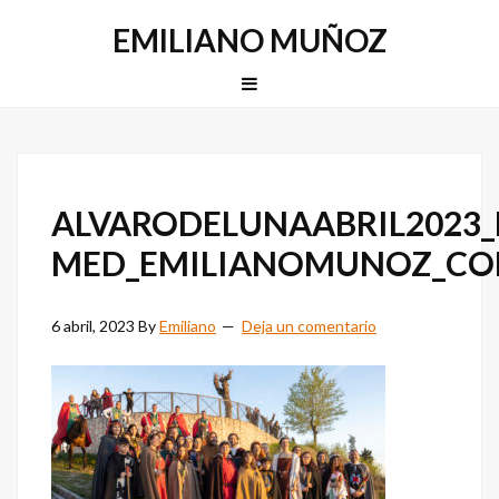
Saltar
Saltar
EMILIANO MUÑOZ
a
al
la
contenido
MENU
navegación
principal
principal
ALVARODELUNAABRIL2023_
MED_EMILIANOMUNOZ_C
6 abril, 2023
By
Emiliano
Deja un comentario