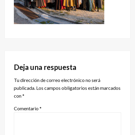
Interacciones
con
Deja una respuesta
los
Tu dirección de correo electrónico no será
lectores
publicada.
Los campos obligatorios están marcados
con
*
Comentario
*