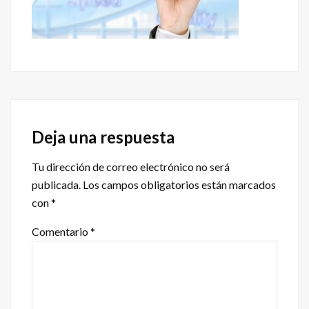
Interacciones
con
Deja una respuesta
los
Tu dirección de correo electrónico no será
lectores
publicada.
Los campos obligatorios están marcados
con
*
Comentario
*