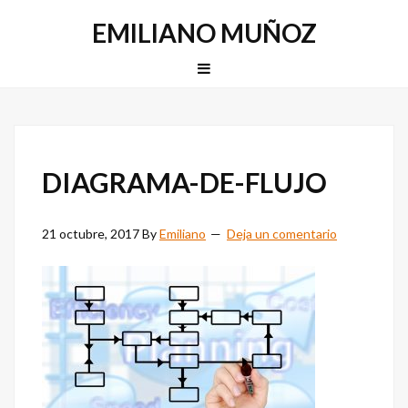
Saltar
Saltar
EMILIANO MUÑOZ
a
al
la
contenido
MENU
navegación
principal
principal
DIAGRAMA-DE-FLUJO
21 octubre, 2017
By
Emiliano
Deja un comentario