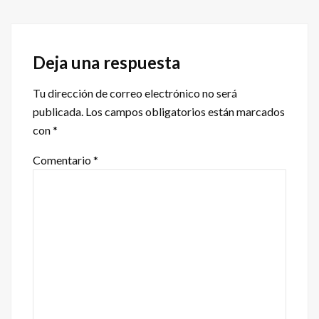
Interacciones
con
Deja una respuesta
los
Tu dirección de correo electrónico no será
lectores
publicada.
Los campos obligatorios están marcados
con
*
Comentario
*