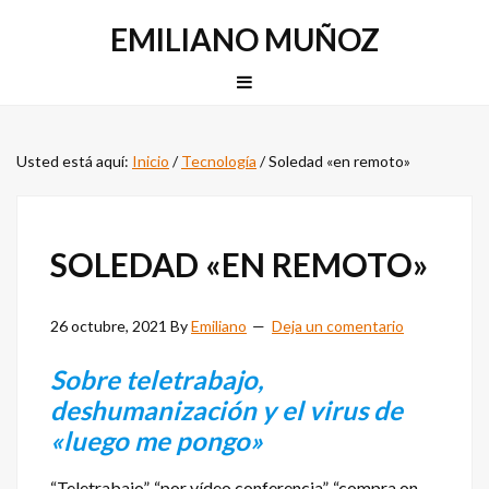
Saltar
Saltar
EMILIANO MUÑOZ
a
al
la
contenido
MENU
navegación
principal
principal
Usted está aquí:
Inicio
/
Tecnología
/
Soledad «en remoto»
SOLEDAD «EN REMOTO»
26 octubre, 2021
By
Emiliano
Deja un comentario
Sobre teletrabajo,
deshumanización y el virus de
«luego me pongo»
“Teletrabajo”, “por vídeo conferencia”, “compra on-