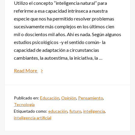
Utilizo el concepto “inteligencia natural” para
referirme a esa capacidad intrínseca a nuestra
especie que nos ha permitido resolver problemas
sucesivamente más complejos en los últimos cien
mil o doscientos mil años. Ahí es nada. Según algunos
estudios psicológicos -y el sentido común- la
capacidad de adaptación a circunstancias
cambiantes, la autoestima, la iniciativa, la …
about
Read More
¿Importa
la
«inteligencia
Publicado en:
Educación
,
Opinión
,
Pensamiento
,
natural»
Tecnología
de
Etiquetado como:
educación
,
futuro
,
inteligencia
,
las
inteligencia artificial
siguientes
generaciones?