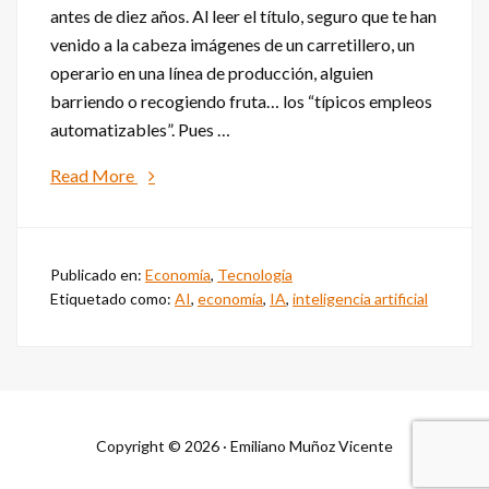
antes de diez años. Al leer el título, seguro que te han
venido a la cabeza imágenes de un carretillero, un
operario en una línea de producción, alguien
barriendo o recogiendo fruta… los “típicos empleos
automatizables”. Pues …
about
Read More
En
diez
años
Publicado en:
Economía
,
Tecnología
tu
Etiquetado como:
AI
,
economía
,
IA
,
inteligencia artificial
actual
trabajo
lo
estará
haciendo
Copyright © 2026 · Emiliano Muñoz Vicente
una
máquina