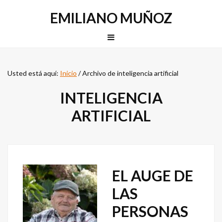
Saltar
Saltar
EMILIANO MUÑOZ
a
al
la
contenido
MENU
navegación
principal
principal
Usted está aquí:
Inicio
/
Archivo de inteligencia artificial
INTELIGENCIA
ARTIFICIAL
EL AUGE DE
LAS
PERSONAS